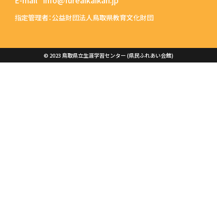
E-mail
info@fureaikaikan.jp
指定管理者：公益財団法人鳥取県教育文化財団
© 2023 鳥取県立生涯学習センター (県民ふれあい会館)