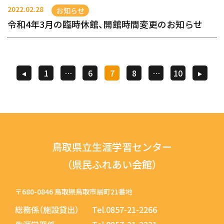
2022.02.28
お知らせ
令和4年3月の臨時休館、開館時間変更のお知らせ
投
1
…
6
7
8
…
10
稿
の
ペ
ー
鳥取県立生涯学習センター
ジ
（県民ふれあい会館）
送
〒680-0846 鳥取県鳥取市扇町21番地
り
総務係（施設貸出）
Tel.0857-21-2266